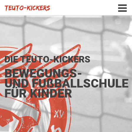
DIE TEUTO-KICKERS
BEWEGUNGS-
UND FUßBALLSCHULE
FÜR KINDER